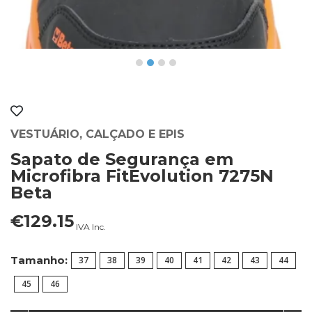
VESTUÁRIO, CALÇADO E EPIS
Sapato de Segurança em
Microfibra FitEvolution 7275N
Beta
€129.15
IVA Inc.
Tamanho:
37
38
39
40
41
42
43
44
45
46