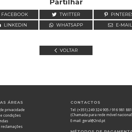
Partilhar
FACEBOOK
TWITTER
PINTERE
LINKEDIN
WHATSAPP
E-MAI
VOLTAR
AS ÁREAS
CONTACTOS
 de privacidade
Tel:
(+351) 249 324 905 / 916 981 881
(Chamada para rede móvel nacional
e condições
E-mail:
geral@2rid.pt
ndas
e reclamações
MÉTODOS DE PAGAMENT