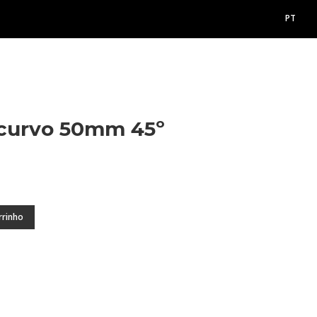
PT
 curvo 50mm 45º
rrinho