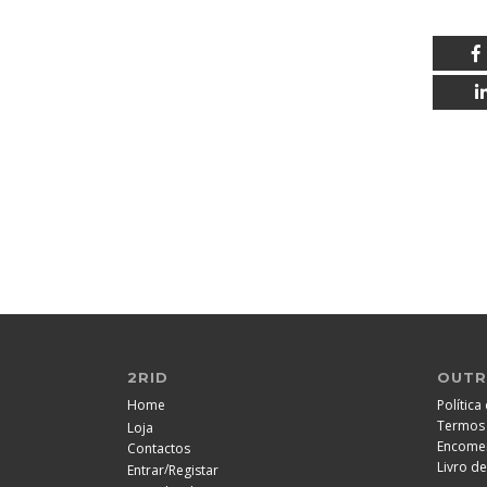
2RID
OUTR
Política
Home
Termos 
Loja
Encome
Contactos
Livro d
/
Entrar
Registar