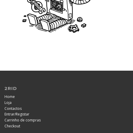
2RID
Home
Loja
Contactos
/
Entrar
Registar
Carrinho de compras
Checkout