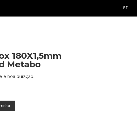
PT
nox 180X1,5mm
d Metabo
e e boa duração.
rrinho