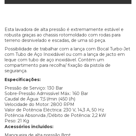
Esta lavadora de alta pressão é extremamente estável e
robusta graças ao chassis rotomoldado com rodas para
terreno desnivelado e escadas, de uma só peça.
Possibilidade de trabalhar com a lança com Bocal Turbo-Jet
com Tubo de Aço Inoxidável ou com a lança de jacto em
leque com tubo de aço inoxidável. Contém um
compartimento para recolha/ fixação da pistola de
segurança.
Especificações:
Pressão de Serviço: 130 Bar
Sobre-Pressão Admissível Máx.: 160 Bar
Caudal de Água: 7,5 l/min (450 l/h)
Velocidade do Motor: 2800 RPM
Valor de Potência Eléctrica: 230 V, 14,3 A, 50 Hz
Potência Absorvida /Débito de Potência: 2,2 kW
Peso: 21 Kg
Acessórios incluídos:
Mangueira de alta pressão 8mt