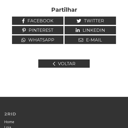
Partilhar
FACEBOOK
TWITTER
PINTEREST
LINKEDIN
WHATSAPP
E-MAIL
VOLTAR
2RID
Home
Loja